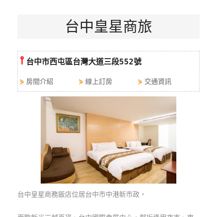
特
台中皇星商旅
色
民
宿
⫯
台中市西屯區台灣大道三段552號
全
⋟
房間介紹
⋟
線上訂房
⋟
交通資訊
球
租
車
網
紅
帶
你
玩
台中皇星商務飯店位居台中市中港新市政，