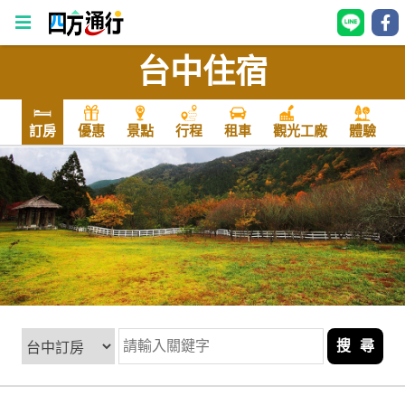
台中住宿
四
方
通
訂房
優惠
景點
行程
租車
觀光工廠
體驗
行
訂
房
台
灣
訂
房
搜 尋
直接跟飯店訂房
HOT