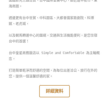
面臨新光三越百貨、台中國際會展中心，鄰近逢甲夜市、東
玩
海商圈。
樂
地
週邊更有台中世貿、中科園區、大都會國家歌劇院、科博
圖
館、老虎城，
顧
以及朝馬轉運中心的圍繞，交通與生活機能便利，是您住宿
客
台中的首選！
服
務
台中皇星商務飯店以 Simple and Comfortable 為主軸概
念，
顧
客
打造簡單乾淨而舒適的空間，為每位出差洽公、旅行在外的
滿
您，提供一個溫馨舒適的家。
意
度
詳細資料
訂
單