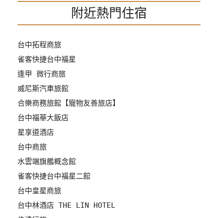
附近熱門住宿
管
理
台中拓程商旅
會
雀客快捷台中福星
員
逢甲 微行商旅
帳
威尼斯汽車旅館
戶
合樂商務旅館【寵物友善旅店】
台中福華大飯店
客
星享道酒店
服
台中商旅
聯
絡
水雲端旗艦概念館
單
雀客快捷台中福星二館
台中皇星商旅
Line
台中林酒店 THE LIN HOTEL
線